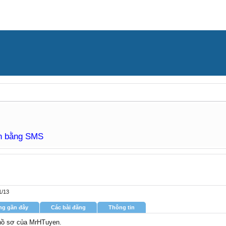
àn bằng SMS
1/13
ng gần đây
Các bài đăng
Thông tin
g hồ sơ của MrHTuyen.