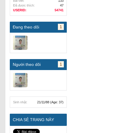
Bài viết:
133
Đã được thích:
47
USERID:
54741
1
Đang theo dõi
1
Người theo dõi
Sinh nhật:
21/11/88
(Age: 37)
CHIA SẺ TRANG NÀY