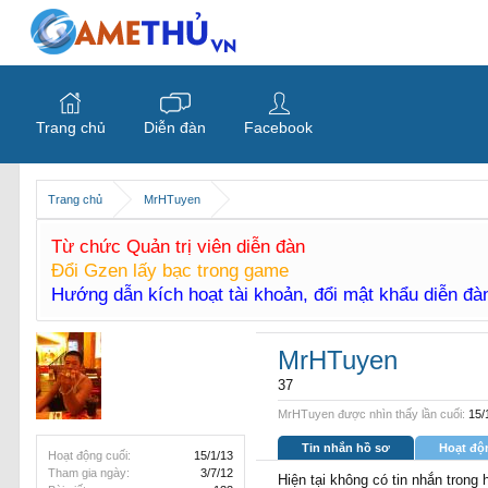
Trang chủ
Diễn đàn
Facebook
Trang chủ
MrHTuyen
Từ chức Quản trị viên diễn đàn
Đổi Gzen lấy bạc trong game
Hướng dẫn kích hoạt tài khoản, đổi mật khẩu diễn đ
MrHTuyen
37
MrHTuyen được nhìn thấy lần cuối:
15/
Tin nhắn hồ sơ
Hoạt độ
Hoạt động cuối:
15/1/13
Tham gia ngày:
3/7/12
Hiện tại không có tin nhắn tron