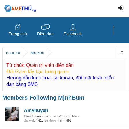
Trang chủ
Diễn đàn
Facebook
Trang chủ
MjnhBum
Từ chức Quản trị viên diễn đàn
Đổi Gzen lấy bạc trong game
Hướng dẫn kích hoạt tài khoản, đổi mật khẩu diễn
đàn bằng SMS
Members Following MjnhBum
Amyhuyen
Thành viên mới
,
from
TP.Hồ Chí Minh
Bài viết:
4,613
Đã được thích:
691