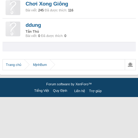
Chơi Xong Giông
Bài viết:
245
Đã được thích:
116
ddung
Tân Thủ
Bài viết:
0
Đã được thích:
0
Trang chủ
MjnhBum
Forum software by XenForo™
Tiếng Việt
Quy Định
Liên hệ
Trợ giúp