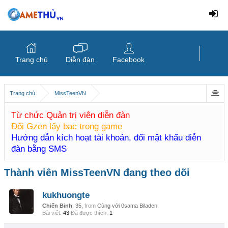
Trang chủ
Diễn đàn
Facebook
Trang chủ
MissTeenVN
Từ chức Quản trị viên diễn đàn
Đổi Gzen lấy bạc trong game
Hướng dẫn kích hoạt tài khoản, đổi mật khẩu diễn
đàn bằng SMS
Thành viên MissTeenVN đang theo dõi
kukhuongte
Chiến Binh
, 35,
from
Cùng với 0sama Biladen
Bài viết:
43
Đã được thích:
1