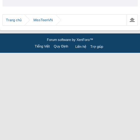
Trang chủ
MissTeenVN
Forum software by XenForo™
Tiếng Việt
Quy Định
Liên hệ
Trợ giúp