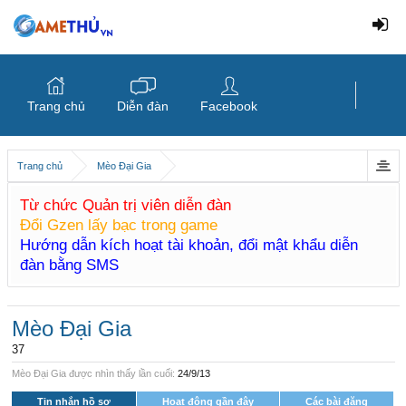
Trang chủ
Diễn đàn
Facebook
Trang chủ
Mèo Đại Gia
Từ chức Quản trị viên diễn đàn
Đổi Gzen lấy bạc trong game
Hướng dẫn kích hoạt tài khoản, đổi mật khẩu diễn
đàn bằng SMS
Mèo Đại Gia
37
Mèo Đại Gia được nhìn thấy lần cuối:
24/9/13
Tin nhắn hồ sơ
Hoạt động gần đây
Các bài đăng