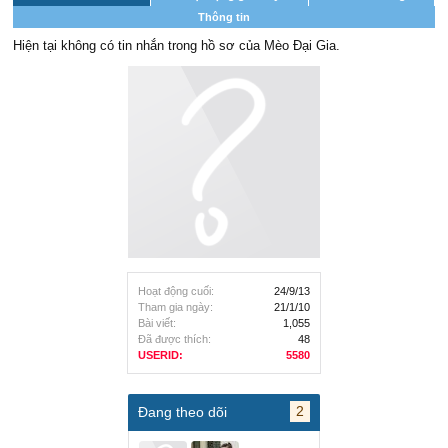
Thông tin
Hiện tại không có tin nhắn trong hồ sơ của Mèo Đại Gia.
Hoạt động cuối:
24/9/13
Tham gia ngày:
21/1/10
Bài viết:
1,055
Đã được thích:
48
USERID:
5580
2
Đang theo dõi