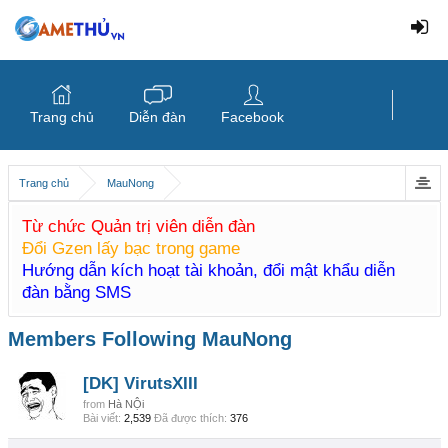
Trang chủ
Diễn đàn
Facebook
Trang chủ
MauNong
Từ chức Quản trị viên diễn đàn
Đổi Gzen lấy bạc trong game
Hướng dẫn kích hoạt tài khoản, đổi mật khẩu diễn
đàn bằng SMS
Members Following MauNong
[DK] VirutsXIII
from
Hà NỘi
Bài viết:
2,539
Đã được thích:
376