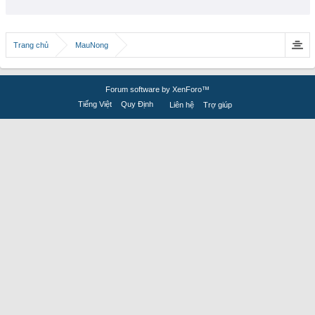
Trang chủ
MauNong
Forum software by XenForo™
Tiếng Việt
Quy Định
Liên hệ
Trợ giúp