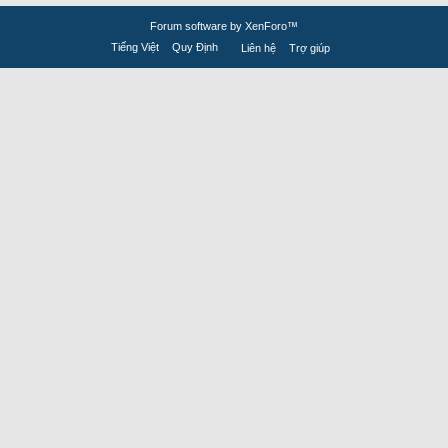
Forum software by XenForo™
Tiếng Việt
Quy Định
Liên hệ
Trợ giúp