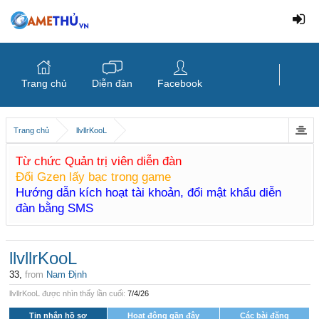
Trang chủ
Diễn đàn
Facebook
Trang chủ
llvllrKooL
Từ chức Quản trị viên diễn đàn
Đổi Gzen lấy bạc trong game
Hướng dẫn kích hoạt tài khoản, đổi mật khẩu diễn
đàn bằng SMS
llvllrKooL
33,
from
Nam Định
llvllrKooL được nhìn thấy lần cuối:
7/4/26
Tin nhắn hồ sơ
Hoạt động gần đây
Các bài đăng