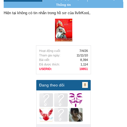
Thông tin
Hiện tại không có tin nhắn trong hồ sơ của llvllrKooL.
Hoạt động cuối:
7/4/26
Tham gia ngày:
11/11/10
Bài viết:
8,394
Đã được thích:
1,114
USERID:
18851
8
Đang theo dõi