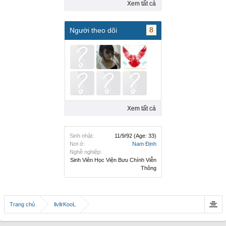
Xem tất cả
8
Người theo dõi
Xem tất cả
Sinh nhật:
11/9/92
(Age: 33)
Nơi ở:
Nam Định
Nghề nghiệp:
Sinh Viên Học Viện Bưu Chính Viễn
Thông
Trang chủ
llvllrKooL