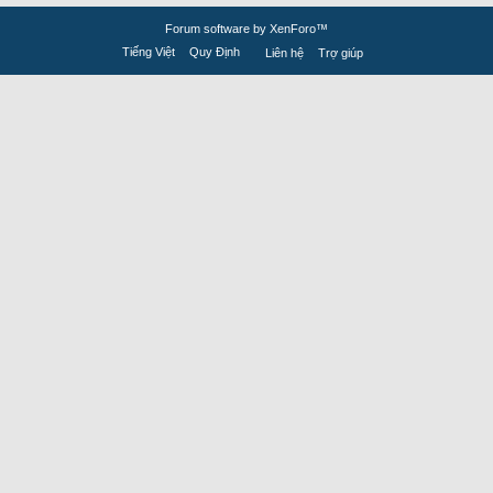
Forum software by XenForo™
Tiếng Việt
Quy Định
Liên hệ
Trợ giúp