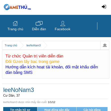
Trang chủ
Diễn đàn
Facebook
Trang chủ
leeNoNam3
Từ chức Quản trị viên diễn đàn
Đổi Gzen lấy bạc trong game
Hướng dẫn kích hoạt tài khoản, đổi mật khẩu diễn
đàn bằng SMS
leeNoNam3
Cư Dân
, 37
leeNoNam3 được nhìn thấy lần cuối:
1/1/12
Tin nhắn hồ sơ
Hoạt động gần đây
Các bài đăng