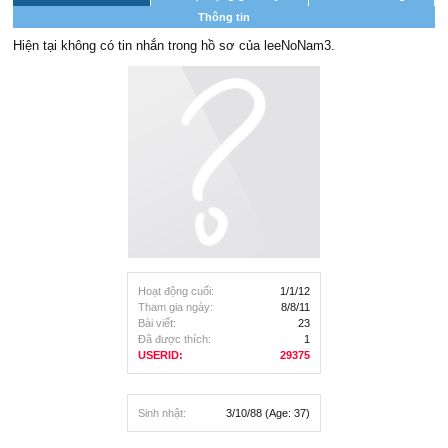
Thông tin
Hiện tại không có tin nhắn trong hồ sơ của leeNoNam3.
Hoạt động cuối:
1/1/12
Tham gia ngày:
8/8/11
Bài viết:
23
Đã được thích:
1
USERID:
29375
Sinh nhật:
3/10/88
(Age: 37)