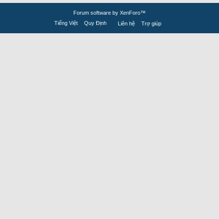
Forum software by XenForo™
Tiếng Việt
Quy Định
Liên hệ
Trợ giúp