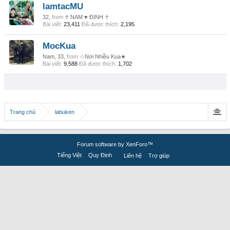
lamtacMU
32,
from
☥ NAM ♥ ĐỊNH ☥
Bài viết:
23,411
Đã được thích:
2,195
MocKua
Nam, 33,
from
☆Nơi Nhiều Kua★
Bài viết:
9,588
Đã được thích:
1,702
Trang chủ
labuken
Forum software by XenForo™
Tiếng Việt
Quy Định
Liên hệ
Trợ giúp