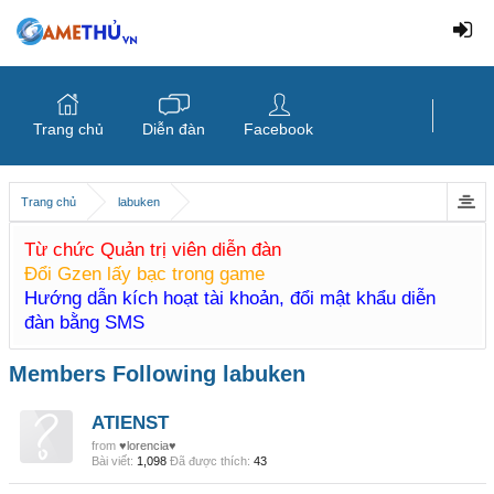
Trang chủ
Diễn đàn
Facebook
Trang chủ
labuken
Từ chức Quản trị viên diễn đàn
Đổi Gzen lấy bạc trong game
Hướng dẫn kích hoạt tài khoản, đổi mật khẩu diễn
đàn bằng SMS
Members Following labuken
ATIENST
from
♥lorencia♥
Bài viết:
1,098
Đã được thích:
43