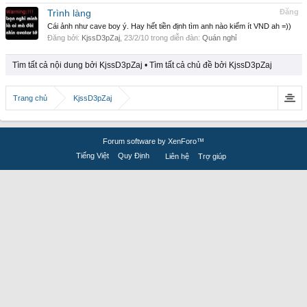
Trình làng
Đăng
Cái ảnh như cave boy ý. Hay hết tiền định tìm anh nào kiếm ít VND ah =))
Đăng bởi:
KjssD3pZaj
,
23/2/10
trong diễn đàn:
Quán nghỉ
Tìm tất cả nội dung bởi KjssD3pZaj
Tìm tất cả chủ đề bởi KjssD3pZaj
Trang chủ
KjssD3pZaj
Forum software by XenForo™
Tiếng Việt
Quy Định
Liên hệ
Trợ giúp