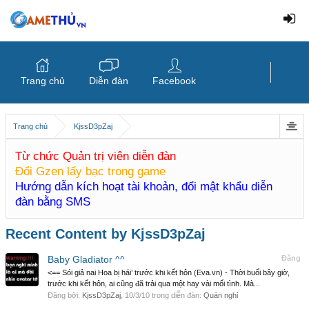
Trang chủ
Diễn đàn
Facebook
Trang chủ
KjssD3pZaj
Từ chức Quản trị viên diễn đàn
Đổi Gzen lấy bạc trong game
Hướng dẫn kích hoạt tài khoản, đổi mật khẩu diễn
đàn bằng SMS
Recent Content by KjssD3pZaj
Baby Gladiator ^^
Đăng
<== Sói giả nai Hoa bị hái’ trước khi kết hôn (Eva.vn) - Thời buổi bây giờ,
trước khi kết hôn, ai cũng đã trải qua một hay vài mối tình. Mà...
Đăng bởi:
KjssD3pZaj
,
10/3/10
trong diễn đàn:
Quán nghỉ