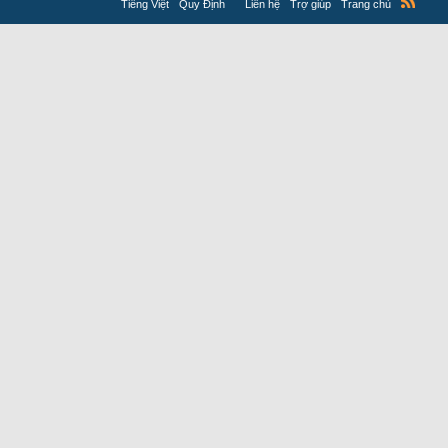
Tiếng Việt
Quy Định
Liên hệ
Trợ giúp
Trang chủ