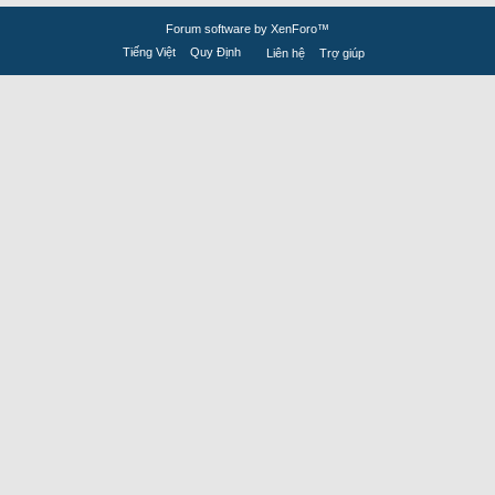
Forum software by XenForo™
Tiếng Việt
Quy Định
Liên hệ
Trợ giúp