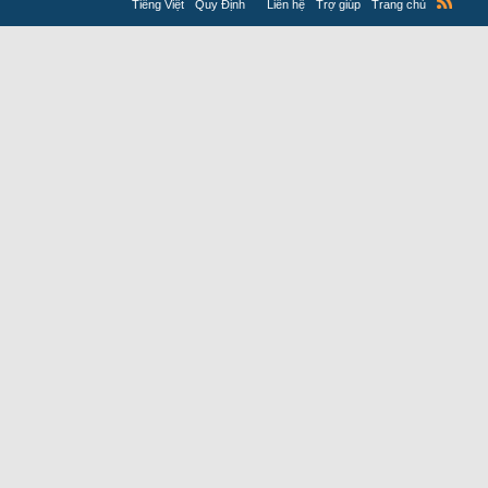
Tiếng Việt
Quy Định
Liên hệ
Trợ giúp
Trang chủ