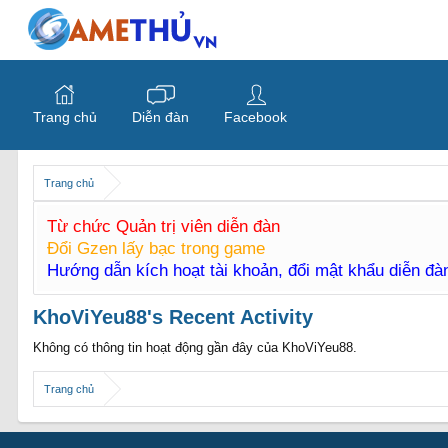
Trang chủ
Diễn đàn
Facebook
Trang chủ
Từ chức Quản trị viên diễn đàn
Đổi Gzen lấy bạc trong game
Hướng dẫn kích hoạt tài khoản, đổi mật khẩu diễn đ
KhoViYeu88's Recent Activity
Không có thông tin hoạt động gần đây của KhoViYeu88.
Trang chủ