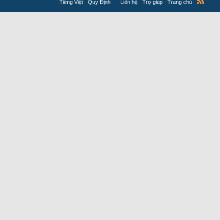
Tiếng Việt
Quy Định
Liên hệ
Trợ giúp
Trang chủ