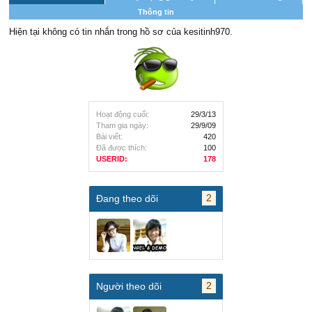
Thông tin
Hiện tại không có tin nhắn trong hồ sơ của kesitinh970.
Hoạt động cuối:
29/3/13
Tham gia ngày:
29/9/09
Bài viết:
420
Đã được thích:
100
USERID:
178
2
Đang theo dõi
2
Người theo dõi