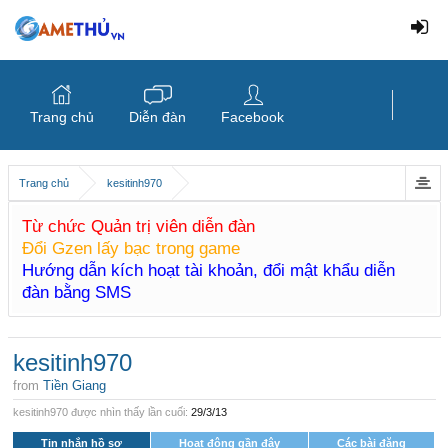
Trang chủ
Diễn đàn
Facebook
Trang chủ
kesitinh970
Từ chức Quản trị viên diễn đàn
Đổi Gzen lấy bạc trong game
Hướng dẫn kích hoạt tài khoản, đổi mật khẩu diễn
đàn bằng SMS
kesitinh970
from
Tiền Giang
kesitinh970 được nhìn thấy lần cuối:
29/3/13
Tin nhắn hồ sơ
Hoạt động gần đây
Các bài đăng