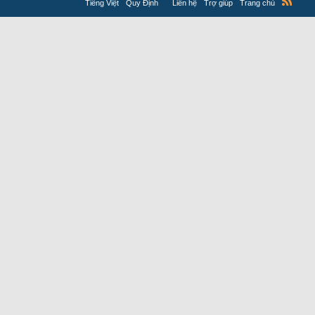
Tiếng Việt
Quy Định
Liên hệ
Trợ giúp
Trang chủ