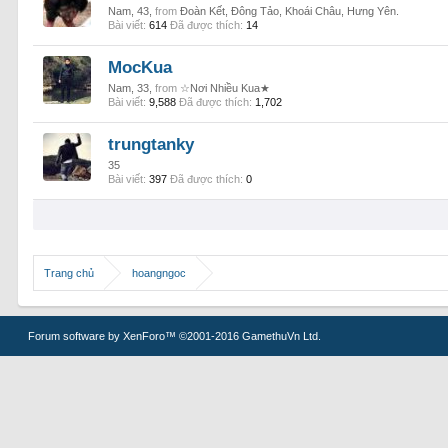
Nam, 43,
from
Đoàn Kết, Đông Tảo, Khoái Châu, Hưng Yên.
Bài viết:
614
Đã được thích:
14
MocKua
Nam, 33,
from
☆Nơi Nhiều Kua★
Bài viết:
9,588
Đã được thích:
1,702
trungtanky
35
Bài viết:
397
Đã được thích:
0
Trang chủ
hoangngoc
Forum software by XenForo™
©2001-2016 GamethuVn Ltd.