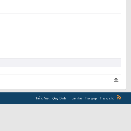
Tiếng Việt
Quy Định
Liên hệ
Trợ giúp
Trang chủ