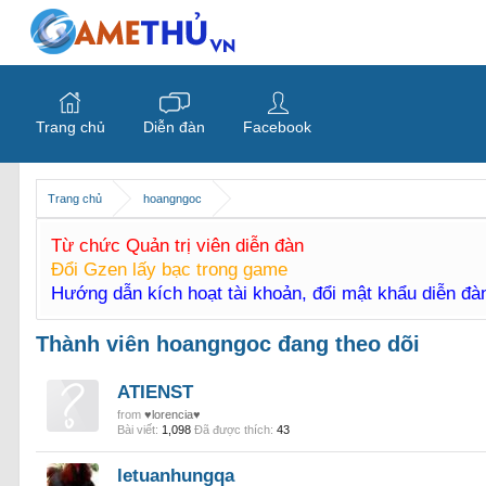
Trang chủ
Diễn đàn
Facebook
Trang chủ
hoangngoc
Từ chức Quản trị viên diễn đàn
Đổi Gzen lấy bạc trong game
Hướng dẫn kích hoạt tài khoản, đổi mật khẩu diễn đ
Thành viên hoangngoc đang theo dõi
ATIENST
from
♥lorencia♥
Bài viết:
1,098
Đã được thích:
43
letuanhungqa