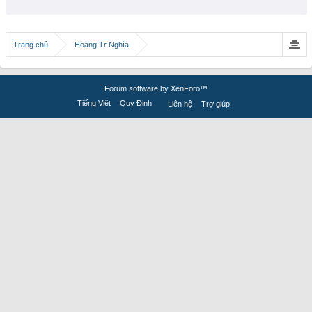
Trang chủ
Hoàng Tr Nghĩa
Forum software by XenForo™
Tiếng Việt
Quy Định
Liên hệ
Trợ giúp