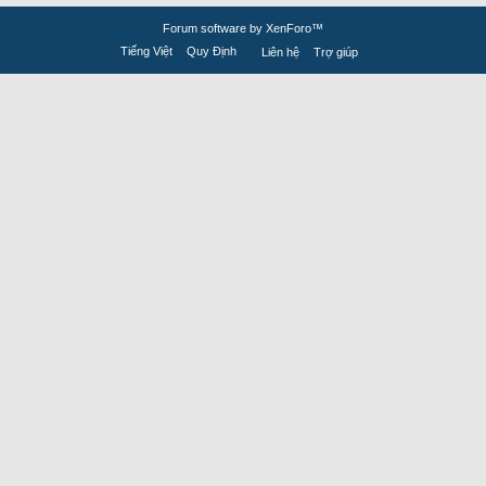
Forum software by XenForo™
Tiếng Việt
Quy Định
Liên hệ
Trợ giúp