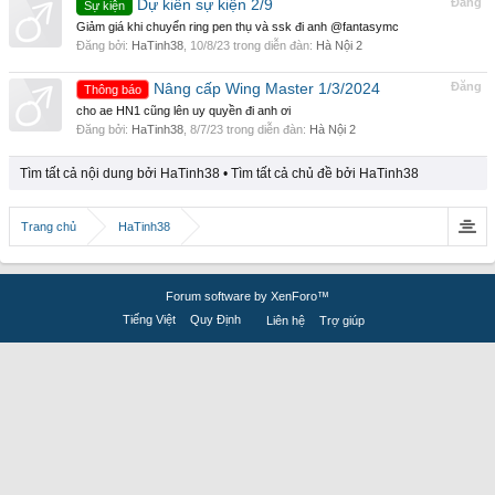
Dự kiến sự kiện 2/9
Đăng
Sự kiện
Giảm giá khi chuyển ring pen thụ và ssk đi anh @fantasymc
Đăng bởi:
HaTinh38
,
10/8/23
trong diễn đàn:
Hà Nội 2
Nâng cấp Wing Master 1/3/2024
Đăng
Thông báo
cho ae HN1 cũng lên uy quyền đi anh ơi
Đăng bởi:
HaTinh38
,
8/7/23
trong diễn đàn:
Hà Nội 2
Tìm tất cả nội dung bởi HaTinh38
Tìm tất cả chủ đề bởi HaTinh38
Trang chủ
HaTinh38
Forum software by XenForo™
Tiếng Việt
Quy Định
Liên hệ
Trợ giúp