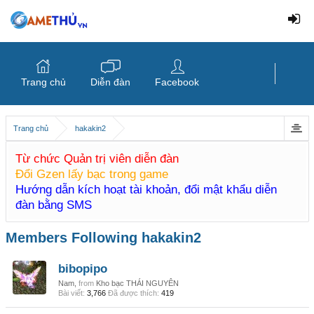
Trang chủ
Diễn đàn
Facebook
Trang chủ
hakakin2
Từ chức Quản trị viên diễn đàn
Đổi Gzen lấy bạc trong game
Hướng dẫn kích hoạt tài khoản, đổi mật khẩu diễn
đàn bằng SMS
Members Following hakakin2
bibopipo
Nam,
from
Kho bạc THÁI NGUYÊN
Bài viết:
3,766
Đã được thích:
419