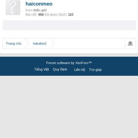
haiconmeo
from
thiên giới
Bài viết:
966
Đã được thích:
110
Trang chủ
hakakin2
Forum software by XenForo™
Tiếng Việt
Quy Định
Liên hệ
Trợ giúp