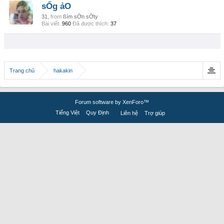
sỐg ảO
31,
from
ßím sỜn sỜty
Bài viết:
960
Đã được thích:
37
Trang chủ
hakakin
Forum software by XenForo™
Tiếng Việt
Quy Định
Liên hệ
Trợ giúp