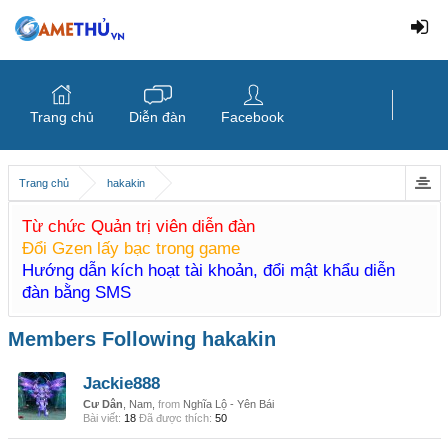
Trang chủ
Diễn đàn
Facebook
Trang chủ
hakakin
Từ chức Quản trị viên diễn đàn
Đổi Gzen lấy bạc trong game
Hướng dẫn kích hoạt tài khoản, đổi mật khẩu diễn
đàn bằng SMS
Members Following hakakin
Jackie888
Cư Dân
, Nam,
from
Nghĩa Lộ - Yên Bái
Bài viết:
18
Đã được thích:
50