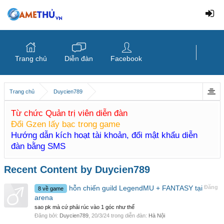
Trang chủ
Diễn đàn
Facebook
Trang chủ
Duycien789
Từ chức Quản trị viên diễn đàn
Đổi Gzen lấy bạc trong game
Hướng dẫn kích hoạt tài khoản, đổi mật khẩu diễn
đàn bằng SMS
Recent Content by Duycien789
hỗn chiến guild LegendMU + FANTASY tại
Đăng
8 về game
arena
sao pk mà cứ phải rúc vào 1 góc như thế
Đăng bởi:
Duycien789
,
20/3/24
trong diễn đàn:
Hà Nội