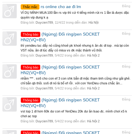
rs online cho ae đi lm
Đăng
Thắc mắc
VÍ DỤ MÌNH MUA 100 lần rs vip thì cứ 4 tiếng mình rút rs 1 lần là được đặc
quyèn vip đung k ạ
Đăng bởi:
Duycien789
,
11/4/22
trong diễn đàn:
Hà Nội
(Ngừng) Đổi ring/pen SOCKET
Đăng
Thông báo
HN2(VQ+BV)
thì yendieu luc đấy nó cũng khoẻ pk khoẻ nhưng k ăn đc dl top . mà lại còn
VST nữa. ăn dl lúc đấy có misa vs dk mặc thánh vũ thôi.
Đăng bởi:
Duycien789
,
5/4/22
trong diễn đàn:
Hà Nội 2
(Ngừng) Đổi ring/pen SOCKET
Đăng
Thông báo
HN2(VQ+BV)
nhầm *** . ss6 cho con ef 3 con shk bắn dl mặc tham tinh cũng như gãi ghẻ.
chỉ bắn qb thôi. ss6 dl nó là bố ef rồi . với con YenDieu chưa chắc ăn...
Đăng bởi:
Duycien789
,
5/4/22
trong diễn đàn:
Hà Nội 2
(Ngừng) Đổi ring/pen SOCKET
Đăng
Thông báo
HN2(VQ+BV)
vst top 1 dl hơn 60k dư con ef YenDieu 20k dư ăn lsao đc. mình chơi x5 k
chơi ac top
Đăng bởi:
Duycien789
,
5/4/22
trong diễn đàn:
Hà Nội 2
(Ngừng) Đổi ring/pen SOCKET
Đăng
Thông báo