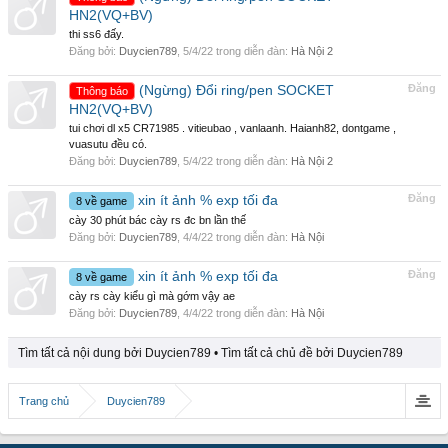
HN2(VQ+BV)
thi ss6 đấy.
Đăng bởi:
Duycien789
,
5/4/22
trong diễn đàn:
Hà Nội 2
(Ngừng) Đổi ring/pen SOCKET
Đăng
Thông báo
HN2(VQ+BV)
tui chơi dl x5 CR71985 . vitieubao , vanlaanh. Haianh82, dontgame ,
vuasutu đều có.
Đăng bởi:
Duycien789
,
5/4/22
trong diễn đàn:
Hà Nội 2
xin ít ảnh % exp tối đa
Đăng
8 về game
cày 30 phút bác cày rs đc bn lần thế
Đăng bởi:
Duycien789
,
4/4/22
trong diễn đàn:
Hà Nội
xin ít ảnh % exp tối đa
Đăng
8 về game
cày rs cày kiểu gì mà gớm vậy ae
Đăng bởi:
Duycien789
,
4/4/22
trong diễn đàn:
Hà Nội
Tìm tất cả nội dung bởi Duycien789
Tìm tất cả chủ đề bởi Duycien789
Trang chủ
Duycien789