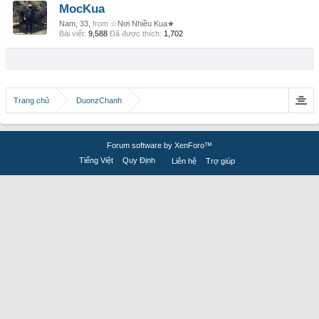
MocKua
Nam, 33,
from
☆Nơi Nhiều Kua★
Bài viết:
9,588
Đã được thích:
1,702
Trang chủ
DuonzChanh
Forum software by XenForo™
Tiếng Việt
Quy Định
Liên hệ
Trợ giúp