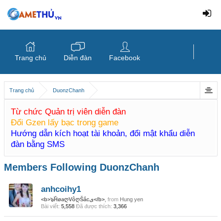
Trang chủ
Diễn đàn
Facebook
Trang chủ
DuonzChanh
Từ chức Quản trị viên diễn đàn
Đổi Gzen lấy bạc trong game
Hướng dẫn kích hoạt tài khoản, đổi mật khẩu diễn
đàn bằng SMS
Members Following DuonzChanh
anhcoihy1
<b>๖ۜHøaღVôღŠắcى</b>
,
from
Hung yen
Bài viết:
5,558
Đã được thích:
3,366