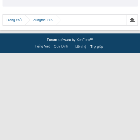
Trang chủ
dungtrieu305
Forum software by XenForo™
Tiếng Việt
Quy Định
Liên hệ
Trợ giúp