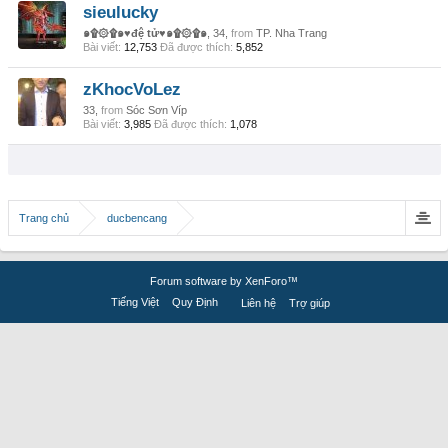
sieulucky
๑۩۞۩๑♥đệ tử♥๑۩۞۩๑
, 34,
from
TP. Nha Trang
Bài viết:
12,753
Đã được thích:
5,852
zKhocVoLez
33,
from
Sóc Sơn Víp
Bài viết:
3,985
Đã được thích:
1,078
Trang chủ
ducbencang
Forum software by XenForo™
Tiếng Việt
Quy Định
Liên hệ
Trợ giúp