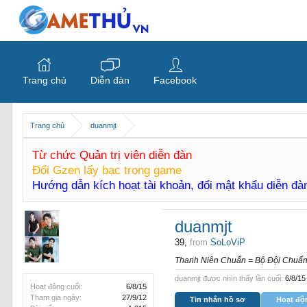
Trang chủ
Diễn đàn
Facebook
Trang chủ
duanmjt
Từ chức Quản trị viên diễn đàn
Đổi Gzen lấy bạc trong game
Hướng dẫn kích hoạt tài khoản, đổi mật khẩu diễn đ
duanmjt
39,
from
SoLoViP
Thanh Niên Chuẩn = Bộ Đội Chuẩn,
duanmjt được nhìn thấy lần cuối:
6/8/15
Hoạt động cuối:
6/8/15
Tham gia ngày:
27/9/12
Tin nhắn hồ sơ
Hoạt độ