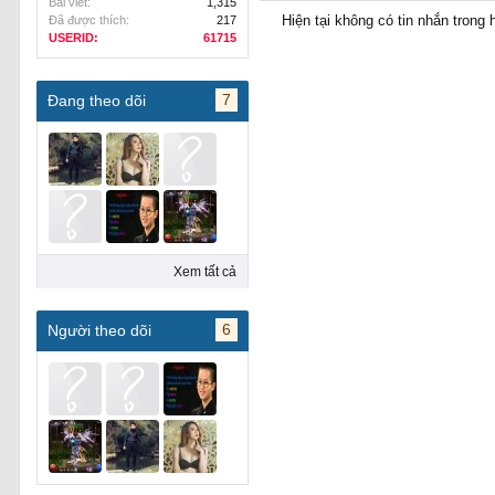
Bài viết:
1,315
Hiện tại không có tin nhắn trong
Đã được thích:
217
USERID:
61715
7
Đang theo dõi
Xem tất cả
6
Người theo dõi