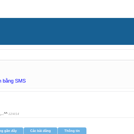
àn bằng SMS
...^^
12/4/14
ng gần đây
Các bài đăng
Thông tin