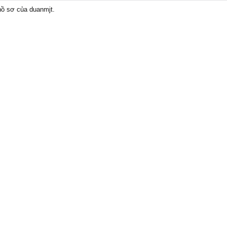
 hồ sơ của duanmjt.