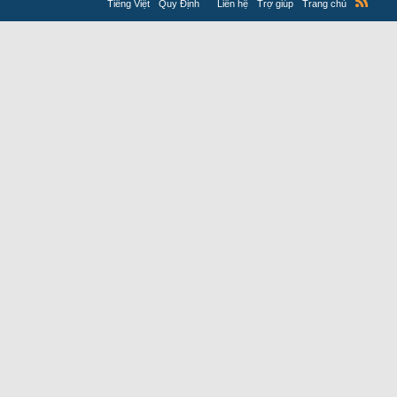
Tiếng Việt
Quy Định
Liên hệ
Trợ giúp
Trang chủ