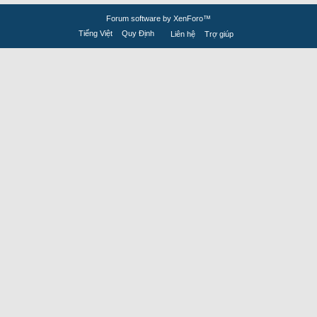
Forum software by XenForo™
Tiếng Việt
Quy Định
Liên hệ
Trợ giúp