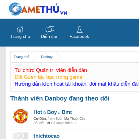
Trang chủ
Diễn đàn
Facebook
Trang chủ
Danboy
Từ chức Quản trị viên diễn đàn
Đổi Gzen lấy bạc trong game
Hướng dẫn kích hoạt tài khoản, đổi mật khẩu diễn đ
Thành viên Danboy đang theo dõi
Hot☼Boy☼Bmt
Cư Dân
,
from
Buôn Ma Thuột City
Bài viết:
19
Đã được thích:
2
thichtocao