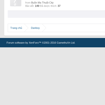
from
Buôn Ma Thuột City
Bài viết:
149
Đã được thích:
37
Trang chủ
Danboy
Forum software by XenForo™
©2001-2016 GamethuVn Ltd.