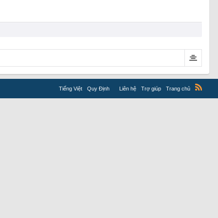
Tiếng Việt
Quy Định
Liên hệ
Trợ giúp
Trang chủ