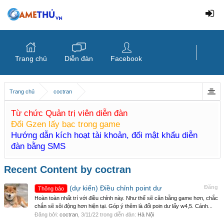
Trang chủ
Diễn đàn
Facebook
Trang chủ
coctran
Từ chức Quản trị viên diễn đàn
Đổi Gzen lấy bạc trong game
Hướng dẫn kích hoạt tài khoản, đổi mật khẩu diễn
đàn bằng SMS
Recent Content by coctran
(dự kiến) Điều chỉnh point dư
Đăng
Thông báo
Hoàn toàn nhất trí với điều chỉnh này. Như thế sẽ cân bằng game hơn, chắc
chắn sẽ sôi động hơn hiện tại. Góp ý thêm là đổi poin dư lấy w4,5. Cánh...
Đăng bởi:
coctran
,
3/11/22
trong diễn đàn:
Hà Nội