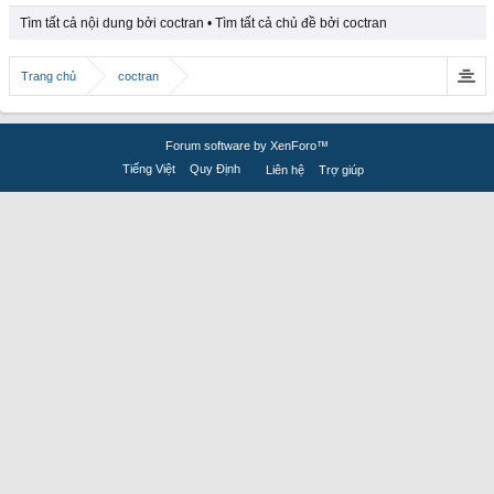
Tìm tất cả nội dung bởi coctran
Tìm tất cả chủ đề bởi coctran
Trang chủ
coctran
Forum software by XenForo™
Tiếng Việt
Quy Định
Liên hệ
Trợ giúp