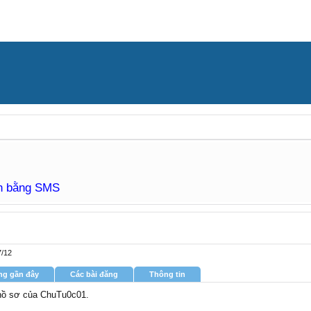
àn bằng SMS
7/12
ng gần đây
Các bài đăng
Thông tin
g hồ sơ của ChuTu0c01.