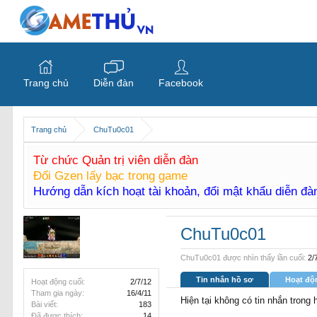
Trang chủ
Diễn đàn
Facebook
Trang chủ
ChuTu0c01
Từ chức Quản trị viên diễn đàn
Đổi Gzen lấy bạc trong game
Hướng dẫn kích hoạt tài khoản, đổi mật khẩu diễn đ
ChuTu0c01
ChuTu0c01 được nhìn thấy lần cuối:
2/
Tin nhắn hồ sơ
Hoạt độ
Hoạt động cuối:
2/7/12
Tham gia ngày:
16/4/11
Hiện tại không có tin nhắn tron
Bài viết:
183
Đã được thích:
14