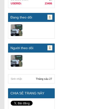
USERID:
23406
1
Đang theo dõi
1
Người theo dõi
Sinh nhật:
Tháng sáu 27
CHIA SẺ TRANG NÀY