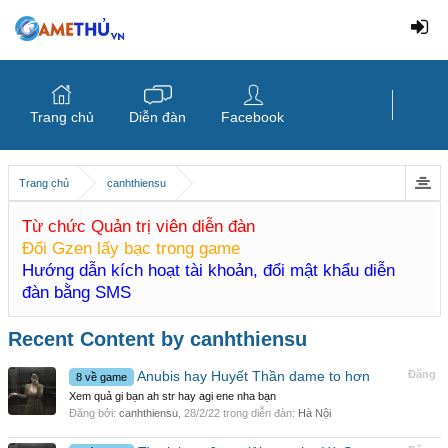
Trang chủ
Diễn đàn
Facebook
Trang chủ
canhthiensu
Từ chức Quản trị viên diễn đàn
Đổi Gzen lấy bạc trong game
Hướng dẫn kích hoạt tài khoản, đổi mật khẩu diễn
đàn bằng SMS
Recent Content by canhthiensu
Anubis hay Huyết Thần dame to hơn
Đăng
8 về game
Xem quả gi bạn ah str hay agi ene nha bạn
Đăng bởi:
canhthiensu
,
28/2/22
trong diễn đàn:
Hà Nội