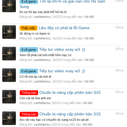
Tìm lại tm+6 va giải oan cho Hà Sam
Đăng
8 về game
Sung
Ko sợ thì lao sao phải thế hả hà ơi
Đăng bởi:
canhthiensu
,
24/2/22
trong diễn đàn:
Hà Nội
Liệu đây có phải là lỗi Game
Đăng
Thắc mắc
2k đừng rs on bạnn oi
Đăng bởi:
canhthiensu
,
16/2/22
trong diễn đàn:
Hà Nội
Tiếp tục video xoay w3 :))
Đăng
8 về game
Xem rồi phải cái mới nhất hôm nay cơ
Đăng bởi:
canhthiensu
,
16/2/22
trong diễn đàn:
Hà Nội
Tiếp tục video xoay w3 :))
Đăng
8 về game
Cũ rồi mà úp cái mới đi
Đăng bởi:
canhthiensu
,
16/2/22
trong diễn đàn:
Hà Nội
Chuẩn bị nâng cấp phiên bản S15
Đăng
Thông báo
Còn cái nịt nha anh em
Đăng bởi:
canhthiensu
,
8/2/22
trong diễn đàn:
Hà Nội
Chuẩn bị nâng cấp phiên bản S15
Đăng
Thông báo
Acc do vay bạc có chuyển dc sang ss15 ko ad ah
Đăng bởi:
canhthiensu
,
8/2/22
trong diễn đàn:
Hà Nội