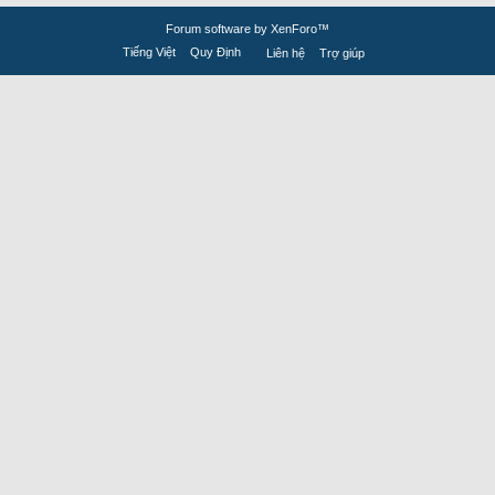
Forum software by XenForo™
Tiếng Việt
Quy Định
Liên hệ
Trợ giúp