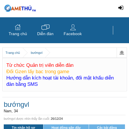
Trang chủ
Diễn đàn
Facebook
Trang chủ
bướngvl
Từ chức Quản trị viên diễn đàn
Đổi Gzen lấy bạc trong game
Hướng dẫn kích hoạt tài khoản, đổi mật khẩu diễn
đàn bằng SMS
bướngvl
Nam, 34
bướngvl được nhìn thấy lần cuối:
26/12/24
Tin nhắn hồ sơ
Hoạt động gần đây
Các bài đăng