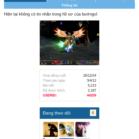
Thông tin
Hiện tại không có tin nhắn trong hồ sơ của bướngvl.
Hoạt động cuối:
26/12/24
Tham gia ngày:
3/4/12
Bài viết:
5,213
Đã được thích:
2,187
USERID:
44259
6
Đang theo dõi