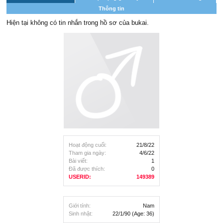
Thông tin
Hiện tại không có tin nhắn trong hồ sơ của bukai.
Hoạt động cuối:
21/8/22
Tham gia ngày:
4/6/22
Bài viết:
1
Đã được thích:
0
USERID:
149389
Giới tính:
Nam
Sinh nhật:
22/1/90
(Age: 36)