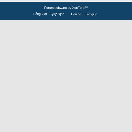
Forum software by XenForo™
Tiếng Việt
Quy Định
Liên hệ
Trợ giúp