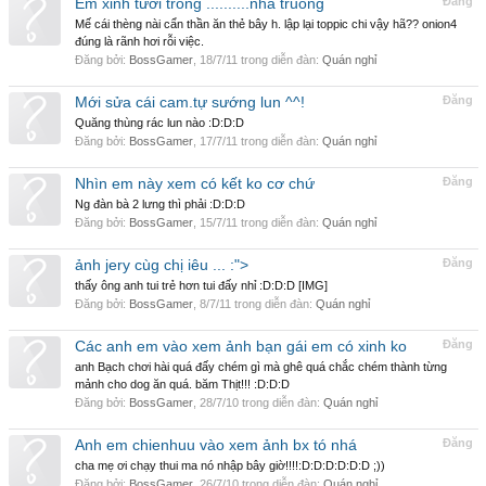
Em xinh tươi trong ..........nha truong
Đăng
Mế cái thèng nài cẩn thần ăn thẻ bây h. lập lại toppic chi vậy hã?? onion4
đúng là rãnh hơi rỗi việc.
Đăng bởi:
BossGamer
,
18/7/11
trong diễn đàn:
Quán nghỉ
Mới sửa cái cam.tự sướng lun ^^!
Đăng
Quăng thùng rác lun nào :D:D:D
Đăng bởi:
BossGamer
,
17/7/11
trong diễn đàn:
Quán nghỉ
Nhìn em này xem có kết ko cơ chứ
Đăng
Ng đàn bà 2 lưng thì phải :D:D:D
Đăng bởi:
BossGamer
,
15/7/11
trong diễn đàn:
Quán nghỉ
ảnh jery cùg chị iêu ... :">
Đăng
thấy ông anh tui trẻ hơn tui đấy nhỉ :D:D:D [IMG]
Đăng bởi:
BossGamer
,
8/7/11
trong diễn đàn:
Quán nghỉ
Các anh em vào xem ảnh bạn gái em có xinh ko
Đăng
anh Bạch chơi hài quá đấy chém gì mà ghê quá chắc chém thành từng
mảnh cho dog ăn quá. băm Thịt!!! :D:D:D
Đăng bởi:
BossGamer
,
28/7/10
trong diễn đàn:
Quán nghỉ
Anh em chienhuu vào xem ảnh bx tó nhá
Đăng
cha mẹ ơi chạy thui ma nó nhập bây giờ!!!!:D:D:D:D:D:D ;))
Đăng bởi:
BossGamer
,
26/7/10
trong diễn đàn:
Quán nghỉ