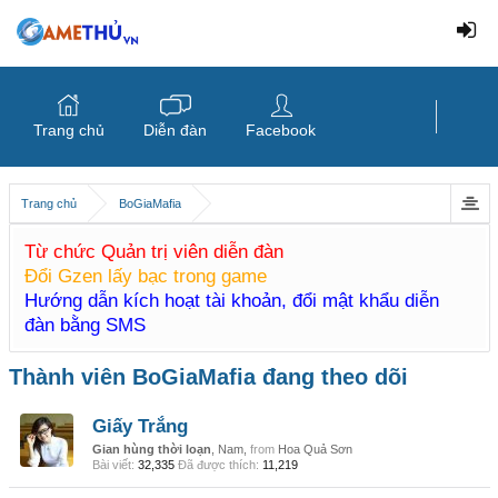
Trang chủ
Diễn đàn
Facebook
Trang chủ
BoGiaMafia
Từ chức Quản trị viên diễn đàn
Đổi Gzen lấy bạc trong game
Hướng dẫn kích hoạt tài khoản, đổi mật khẩu diễn
đàn bằng SMS
Thành viên BoGiaMafia đang theo dõi
Giấy Trắng
Gian hùng thời loạn
, Nam,
from
Hoa Quả Sơn
Bài viết:
32,335
Đã được thích:
11,219