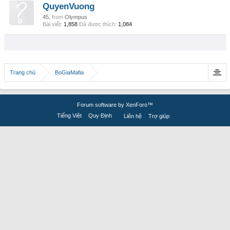
QuyenVuong
45,
from
Olympus
Bài viết:
1,858
Đã được thích:
1,084
Trang chủ
BoGiaMafia
Forum software by XenForo™
Tiếng Việt
Quy Định
Liên hệ
Trợ giúp