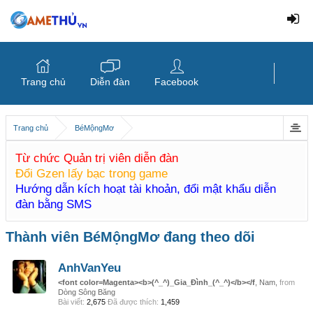
Trang chủ
Diễn đàn
Facebook
Trang chủ
BéMộngMơ
Từ chức Quản trị viên diễn đàn
Đổi Gzen lấy bạc trong game
Hướng dẫn kích hoạt tài khoản, đổi mật khẩu diễn
đàn bằng SMS
Thành viên BéMộngMơ đang theo dõi
AnhVanYeu
<font color=Magenta><b>(^_^)_Gia_Đình_(^_^)</b></f
, Nam,
from
Dòng Sông Băng
Bài viết:
2,675
Đã được thích:
1,459