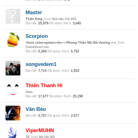
Master
Thần King
,
from
Nơi nào Gió thổi
Bài viết:
25,979
Đã được thích:
3,645
Scorpion
<font color=green><b>-= Phong Thần MU Bá Vương =-<
,
from
Gamethuvn.net
Bài viết:
5,269
Đã được thích:
5,792
songvedem1
Bài viết:
7,714
Đã được thích:
1,553
Thiên Thanh Hi
Nam
Bài viết:
17,677
Đã được thích:
25,298
Vân Béo
Bài viết:
5,757
Đã được thích:
2,677
ViperMUHN
39,
from
Mu Hà Nội