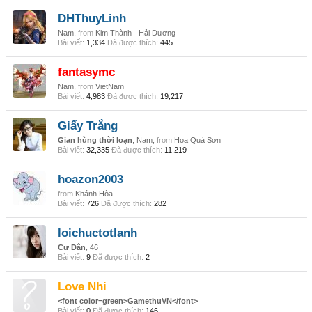
DHThuyLinh
Nam,
from
Kim Thành - Hải Dương
Bài viết:
1,334
Đã được thích:
445
fantasymc
Nam,
from
VietNam
Bài viết:
4,983
Đã được thích:
19,217
Giấy Trắng
Gian hùng thời loạn
, Nam,
from
Hoa Quả Sơn
Bài viết:
32,335
Đã được thích:
11,219
hoazon2003
from
Khánh Hòa
Bài viết:
726
Đã được thích:
282
loichuctotlanh
Cư Dân
, 46
Bài viết:
9
Đã được thích:
2
Love Nhi
<font color=green>GamethuVN</font>
Bài viết:
0
Đã được thích:
146