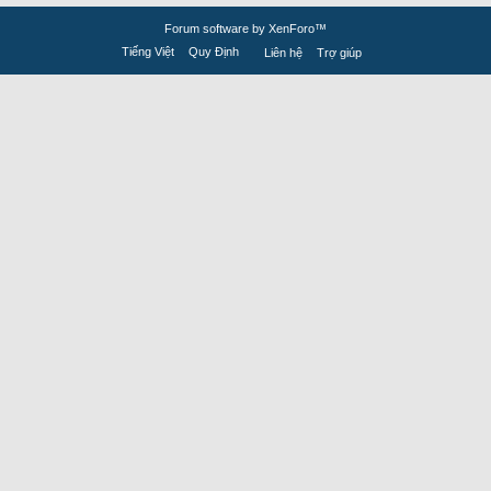
Forum software by XenForo™
Tiếng Việt
Quy Định
Liên hệ
Trợ giúp