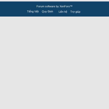
Forum software by XenForo™
Tiếng Việt
Quy Định
Liên hệ
Trợ giúp