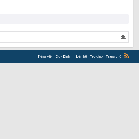
Tiếng Việt
Quy Định
Liên hệ
Trợ giúp
Trang chủ