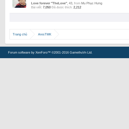
Love forever "TheLove"
, 43,
from
Mu Phục Hưng
Bài viết:
7,050
Đã được thích:
2,212
Trang chủ
AresTMK
Forum software by XenForo™
©2001-2016 GamethuVn Ltd.