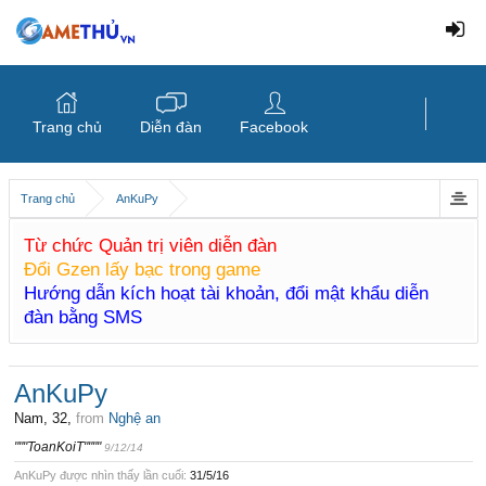
Trang chủ
Diễn đàn
Facebook
Trang chủ
AnKuPy
Từ chức Quản trị viên diễn đàn
Đổi Gzen lấy bạc trong game
Hướng dẫn kích hoạt tài khoản, đổi mật khẩu diễn
đàn bằng SMS
AnKuPy
Nam, 32,
from
Nghệ an
"""ToanKoiT""""
9/12/14
AnKuPy được nhìn thấy lần cuối:
31/5/16