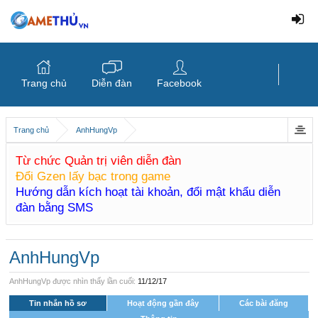
Trang chủ
Diễn đàn
Facebook
Trang chủ
AnhHungVp
Từ chức Quản trị viên diễn đàn
Đổi Gzen lấy bạc trong game
Hướng dẫn kích hoạt tài khoản, đổi mật khẩu diễn
đàn bằng SMS
AnhHungVp
AnhHungVp được nhìn thấy lần cuối:
11/12/17
Tin nhắn hồ sơ
Hoạt động gần đây
Các bài đăng