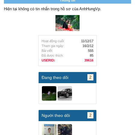
Thông tin
Hiện tại không có tin nhắn trong hồ sơ của AnhHungVp.
Hoạt động cuối:
11/12/17
Tham gia ngày:
16/2/12
Bài viết:
555
Đã được thích:
85
USERID:
39616
2
Đang theo dõi
2
Người theo dõi