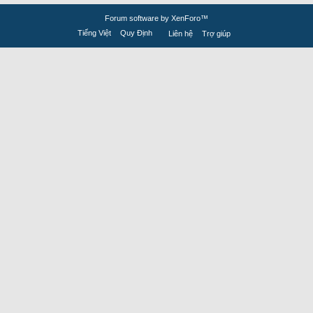
Forum software by XenForo™
Tiếng Việt
Quy Định
Liên hệ
Trợ giúp