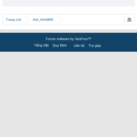
Trang chủ
Anh_Kim6869
Forum software by XenForo™
Tiếng Việt
Quy Định
Liên hệ
Trợ giúp