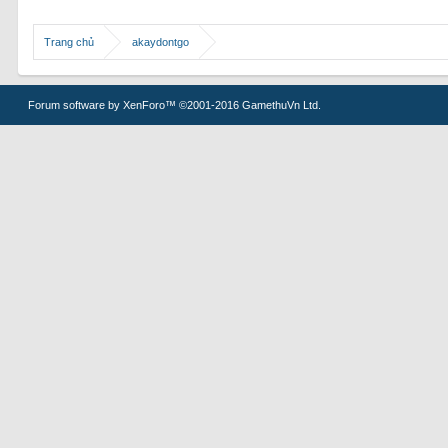
Trang chủ
akaydontgo
Forum software by XenForo™
©2001-2016 GamethuVn Ltd.