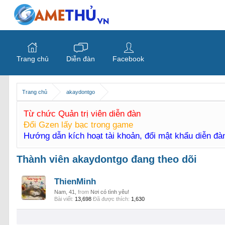
Trang chủ
Diễn đàn
Facebook
Trang chủ
akaydontgo
Từ chức Quản trị viên diễn đàn
Đổi Gzen lấy bạc trong game
Hướng dẫn kích hoạt tài khoản, đổi mật khẩu diễn đ
Thành viên akaydontgo đang theo dõi
ThienMinh
Nam, 41,
from
Nơi có tình yêu!
Bài viết:
13,698
Đã được thích:
1,630