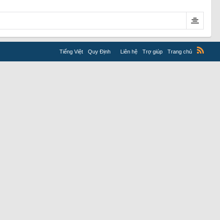
Tiếng Việt
Quy Định
Liên hệ
Trợ giúp
Trang chủ